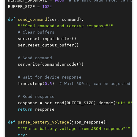
DEFAULT_BAUDRATE 
=
9600
# Default baud rate, can be
BUFFER_SIZE 
=
1024
def
send_command
(
ser
,
 command
)
:
"""Send command and receive response"""
# Clear buffers
    ser
.
reset_input_buffer
(
)
    ser
.
reset_output_buffer
(
)
# Send command
    ser
.
write
(
command
.
encode
(
)
)
# Wait for device response
    time
.
sleep
(
0.5
)
# Wait 500ms, can be adjusted b
# Read response
    response 
=
 ser
.
read
(
BUFFER_SIZE
)
.
decode
(
'utf-8'
,
return
 response

def
parse_battery_voltage
(
json_response
)
:
"""Parse battery voltage from JSON response"""
try
: