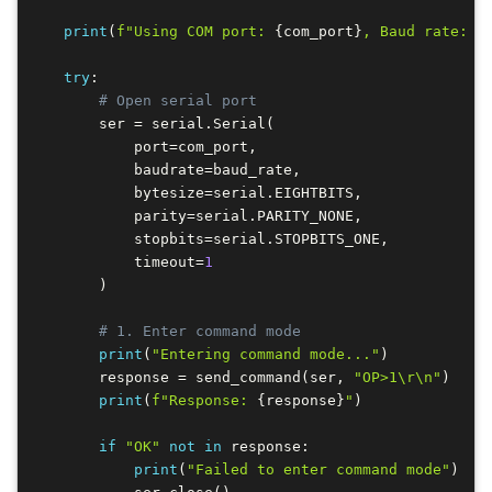
print
(
f"Using COM port: 
{
com_port
}
, Baud rate: 
{
try
:
# Open serial port
        ser 
=
 serial
.
Serial
(
            port
=
com_port
,
            baudrate
=
baud_rate
,
            bytesize
=
serial
.
EIGHTBITS
,
            parity
=
serial
.
PARITY_NONE
,
            stopbits
=
serial
.
STOPBITS_ONE
,
            timeout
=
1
)
# 1. Enter command mode
print
(
"Entering command mode..."
)
        response 
=
 send_command
(
ser
,
"OP>1\r\n"
)
print
(
f"Response: 
{
response
}
"
)
if
"OK"
not
in
 response
:
print
(
"Failed to enter command mode"
)