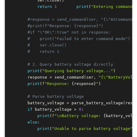
            ser
.
close
(
)
return
1
print
(
"Entering command 
#response = send_command(ser, "{\"AtCommandM
#print(f"Response: {response}")
#if "\"OK\":true" not in response:
#    print("Failed to enter command mode")
#    ser.close()
#    return 1
# 2. Query battery voltage directly
print
(
"Querying battery voltage..."
)
        response 
=
 send_command
(
ser
,
"{\"BatteryVolt
print
(
f"Response: 
{
response
}
"
)
# Parse battery voltage
        battery_voltage 
=
 parse_battery_voltage
(
resp
if
 battery_voltage 
>
0
:
print
(
f"\nBattery voltage: 
{
battery_volt
else
:
print
(
"Unable to parse battery voltage"
)