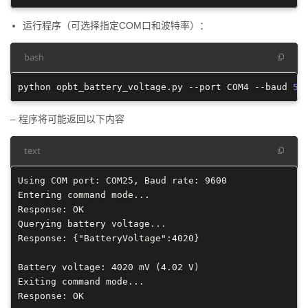
运行程序（可选择指定COM口和波特率）：
bash
python opbt_battery_voltage.py 
--port
 COM4 
--baud
57
– 程序将可能返回以下内容
text
Using COM port: COM25, Baud rate: 9600

Entering command mode...

Response: OK

Querying battery voltage...

Response: {"BatteryVoltage":4020}

Battery voltage: 4020 mV (4.02 V)

Exiting command mode...
