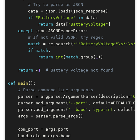
# Try to parse as JSON
        data 
=
 json
.
loads
(
json_response
)
if
"BatteryVoltage"
in
 data
:
return
 data
[
"BatteryVoltage"
]
except
 json
.
JSONDecodeError
:
# If not valid JSON, try regex
match
=
 re
.
search
(
r'"BatteryVoltage"\s*:\s*(
if
match
:
return
int
(
match
.
group
(
1
)
)
return
-
1
# Battery voltage not found
def
main
(
)
:
# Parse command line arguments
    parser 
=
 argparse
.
ArgumentParser
(
description
=
'Qu
    parser
.
add_argument
(
'--port'
,
 default
=
DEFAULT_CO
    parser
.
add_argument
(
'--baud'
,
type
=
int
,
 default
=
    args 
=
 parser
.
parse_args
(
)
    com_port 
=
 args
.
port

    baud_rate 
=
 args
.
baud
