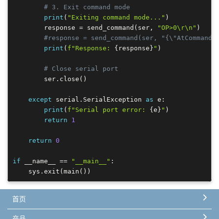
# 3. Exit command mode
print
(
"Exiting command mode..."
)
        response 
=
 send_command
(
ser
,
"OP>0\r\n"
)
#response = send_command(ser, "{\"AtCommandM
print
(
f"Response: 
{
response
}
"
)
# Close serial port
        ser
.
close
(
)
except
 serial
.
SerialException 
as
 e
:
print
(
f"Serial port error: 
{
e
}
"
)
return
1
return
0
if
 __name__ 
==
"__main__"
:
    sys
.
exit
(
main
(
)
)
首页
产品